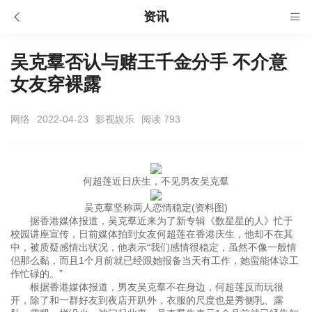
资讯
吴克羣否认与赌王千金分手 不介意
女友穿裸露
网络
2022-04-23
影视娱乐
阅读 793
何超莲近日庆生，不见男友吴克羣
吴克羣坚称两人恋情稳定(资料图)
据香港媒体报道，吴克羣近来为了新专辑《数星星的人》忙于
校园讲座宣传，日前媒体拍到女友何超莲在香港庆生，他却不在其
中，被质疑感情出状况，他表示“我们感情很稳定，虽然不像一般情
侣那么黏，而且1个月前就已经跟她报备当天有工作，她蛮能体谅工
作忙碌的。”
根据香港媒体报道，男友吴克羣不在身边，何超莲反而玩很
开，除了和一群好友到夜店开趴外，衣服的尺度也是秀侧乳、露