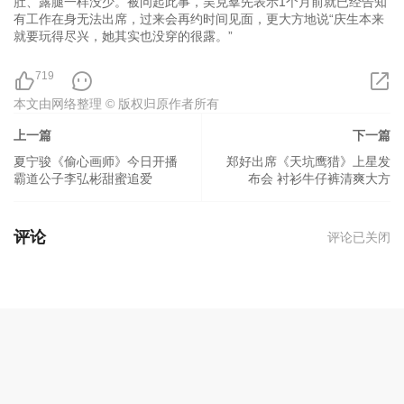
肚、露腿一样没少。被问起此事，吴克羣先表示1个月前就已经告知
有工作在身无法出席，过来会再约时间见面，更大方地说“庆生本来
就要玩得尽兴，她其实也没穿的很露。”
719
本文由网络整理 © 版权归原作者所有
上一篇
下一篇
夏宁骏《偷心画师》今日开播
郑好出席《天坑鹰猎》上星发
霸道公子李弘彬甜蜜追爱
布会 衬衫牛仔裤清爽大方
评论
评论已关闭
24小时热门
梅山是什么电视剧