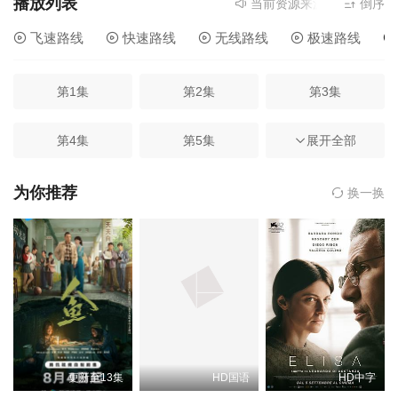
播放列表
当前资源来源
高速路线
倒序
- 
飞速路线
快速路线
无线路线
极速路线
第1集
第2集
第3集
第4集
第5集
展开全部
第6集
第7集
第8集
第9集
为你推荐
换一换
第10集完结
更新至13集
HD国语
HD中字