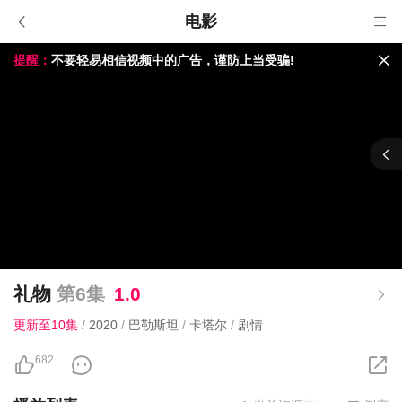
电影
提醒：
不要轻易相信视频中的广告，谨防上当受骗!
如果无法播放请重新刷新页面，或者切换线路。
视频载入速度跟网速有关，请耐心等待几秒钟。
礼物
第6集
1.0
更新至10集
/
2020
/
巴勒斯坦
/
卡塔尔
/
剧情
682