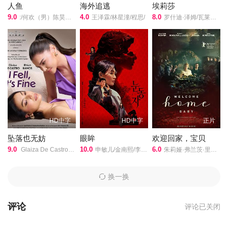
人鱼
海外追逃
埃莉莎
9.0
4.0
8.0
:/何欢（男）陈昊明卢鑫仁青娜姆/
王泽霖/林星潼/程思/
罗什迪·泽姆/瓦莱丽亚·戈利诺/芭芭拉·朗奇/伊波利特·吉拉尔多/Giorgio·Montanini/迭戈·里邦/Monica·Codena/Roberta·Da·Soller/Marco·Brinzi/Nadia·Kibout/约瑟夫·杨/Federico·Di·Costanzo/Adeline·Tayoro/Antonio·Buíl/雅斯敏·马泰/
HD中字
HD中字
正片
坠落也无妨
眼眸
欢迎回家，宝贝
9.0
10.0
6.0
Glaiza De Castro/Rhian Ramos/
申敏儿/金南熙/李承勇/金英雅/
朱莉娅·弗兰茨·里克特/雷努特·舒尔腾·范·艾查特/杰尔蒂·德拉斯尔/玛利亚·霍夫斯塔尔/格哈德·利伯曼/
换一换
评论
评论已关闭