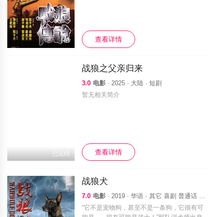
子华 饰）的引见，在熟睡的战狼面前，威叔
向阿Ben讲述他们年轻时的故事——战乱年
代，阿威生活的小村中闯入了一个失忆陌
查看详情
HD
战狼之父亲归来
3.0
电影
· 2025 · 大陆 · 短剧
暂无相关简介
查看详情
已完结
战狼犬
7.0
电影
· 2019 · 华语 · 其它 喜剧 普通话 华语 网络电影 独播 动作 电影
“它不是宠物狗，甚至不是一条狗，它很有可