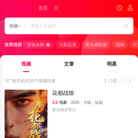
首页
视频
推荐搜索
变形金刚
火影忍者
复仇者联盟
战狼
红
热
视频
文章
明星
与“
”相关的共
30
个搜索结果
1 / 3页
花都战狼
3.0
电影
· 2026 · 大陆 · 短剧
暂无相关简介