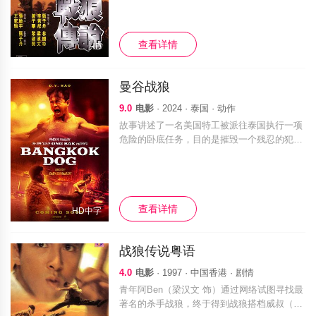
向阿Ben讲述他们年轻时的故事——战乱年
代，阿威生活的小村中闯入了一个失忆陌
查看详情
HD
曼谷战狼
9.0
电影
· 2024 · 泰国 · 动作
故事讲述了一名美国特工被派往泰国执行一项
危险的卧底任务，目的是摧毁一个残忍的犯罪
头目。
查看详情
HD中字
战狼传说粤语
4.0
电影
· 1997 · 中国香港 · 剧情
青年阿Ben（梁汉文 饰）通过网络试图寻找最
著名的杀手战狼，终于得到战狼搭档威叔（黄