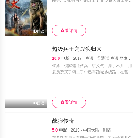
能是......很有可能是战士！”部队训犬师出身的
退伍军人武鹏这么评价一条流浪狗。无家可归
的流浪狗身份扑朔迷离，命运多舛，直至遇到
刚刚告别大学校园的李旭帆，一人
查看详情
HD国语
超级兵王之战狼归来
10.0
电影
· 2017 · 华语 · 普通话 华语 网络电影 犯罪 动作 电影
何勇，侦察连退伍兵，讲义气，身手不凡，用
复员费买了辆二手中巴车跑城乡线路，在营运
中女朋友遇到了流氓调戏敲诈，何勇被迫出
手，吃亏的流氓深夜进村烧车报复，何勇带着
两个从小一起长大的好兄弟复仇，却被阴狠毒
辣
查看详情
HD国语
战狼传奇
5.0
电影
· 2015 · 中国大陆 · 剧情
在八路军与日军的一场战斗中，刘班长和几个