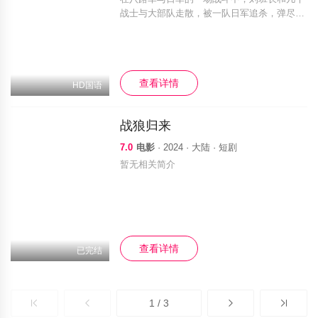
战士与大部队走散，被一队日军追杀，弹尽粮
绝之时，幸得神秘大侠秦大川（方帅饰）相
救。刘班长带着三个八路军战士躲进太平村，
日军紧接着占领了太平村。日军军官木村正雄
找
查看详情
HD国语
战狼归来
7.0
电影
· 2024 · 大陆 · 短剧
暂无相关简介
查看详情
已完结
1 / 3