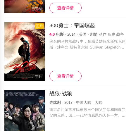
查看详情
已完结
300勇士：帝国崛起
正片
4.0
电影
· 2014 · 美国 · 剧情 动作 历史 战争
著名的马拉松战役中，希腊英雄特米斯托克列
斯（沙利文·斯特普尔顿 Sullivan Stapleton
饰）射杀波斯国王大流士王，从此埋下薛西斯
一世（罗德里格·桑托罗 Rodrigo Santoro 饰
查看详情
正片
战狼·战狼
连续剧
· 2017 · 中国大陆 · 大陆
南京名门望族罗氏家族三个同父异母和同母异
父的兄弟，因上一代的情感恩怨天各一方。19
37年，日军的蹄铁践踏中华大地，家破人亡、
流离失所的三兄弟机缘巧合的再次相见。国难