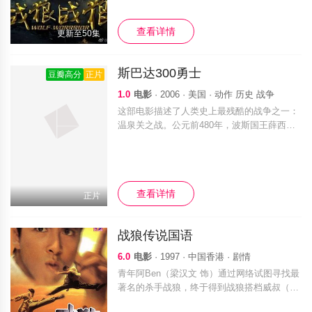
当头，三兄弟放弃个人恩怨，在兄长共产
查看详情
更新至50集
斯巴达300勇士
豆瓣高分
正片
1.0
电影
· 2006 · 美国 · 动作 历史 战争
这部电影描述了人类史上最残酷的战争之一：
温泉关之战。公元前480年，波斯国王薛西斯
一世（罗德里格•桑托罗 Rodrigo Santoro 饰）
亲率30万大军征战希腊。希腊各个城邦迅速派
出军队结成了联军
查看详情
正片
战狼传说国语
6.0
电影
· 1997 · 中国香港 · 剧情
青年阿Ben（梁汉文 饰）通过网络试图寻找最
著名的杀手战狼，终于得到战狼搭档威叔（黄
子华 饰）的引见，在熟睡的战狼面前，威叔