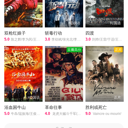
导演的《碧海红波》在线观看,《碧海红波》百度云网盘资源以及
《碧海红波》高清mp4迅雷下载，希望您能喜欢！
抗美援朝战争中，美帝利用空中优势，企图切断我后方运输线。为
正片
HD国语
TC国语
粉碎敌人偷袭一号江桥的S计划，志愿军某部派雷波带领一支雷达部
队，在敌阵地前沿架起雷达。敌人派飞机侦察，雷波等设假天线，
双枪红娘子
斩毒行动
四渡
造成敌人判断错误。接着，雷波冒险排除了定时炸弹，并消灭了妄
5.0
3.0
3.0
陈之辉/李为民/王岗岗/谢宁/王程/王品一/文祈/刘姝彤/魏兆雄/邱晨阳/
李幼斌/张光北/李雨桐/
刘烨/王雷/于适/王志飞/王耀庆/
图炸毁雷达和进行干扰的敌特。当战斗最激烈的时候，敌机炸断了
豆瓣高分
正片
雷达的输送线，雷波接线时手臂中弹，他忍着巨痛，接通了输送
线，保证及时报出空情，使我军粉碎了敌人的S计划。文化大革命，
革了电影的命。文革前出产的故事片几乎全都成了毒草被停映，电
影院里放的国产影片几乎全是毛主席接见红卫兵之类的新闻纪录
片。要看故事片，也只有那么几部外国电影了。那时老百姓风趣地
说：“朝鲜的电影有哭有笑，越南的电影飞机大炮，阿尔巴尼亚的电
影又搂又抱，中国的电影《新闻简报》。”本片是难得的文革十年电
HD国语
正片
正片
影精品，也是红色岁月的经典珍藏，讲述抗美援朝时期我志愿军和
美帝国主义斗争的故事，由陈鸣皋、黄中秋、杨风良、李安秦、徐
浴血困牛山
革命往事
胜利或死亡
5.0
4.0
9.0
晓星主演，让我们拭目以待！
牛犇/寇振海/王俊东/卢海华/肖聪/陆怡璇/刘芳毓/赵中华/李丞峰/陈楷/任志宏/侯佳伟/袁宇龙/杨涌/泰煜恩/黄振宸/牛青峰/张未柯/佟小虎/马湘宜/
龙虎大贼斗千军(港)/乌龙英雄/大狂沙/革命怪客/Once Upon a Time... the Revolution/Duck/ You Sucker/A Fistful of Dynamite/
Vaincre ou mourir/