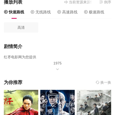
播放列表
当前资源来源
快速路线
- 在
倒序
快速路线
无线路线
高速路线
极速路线
高清
剧情简介
红枣电影网为您提供
1975
年由
马长春
为你推荐
换一换
毕福生
杨凤良
主演,
刘斌