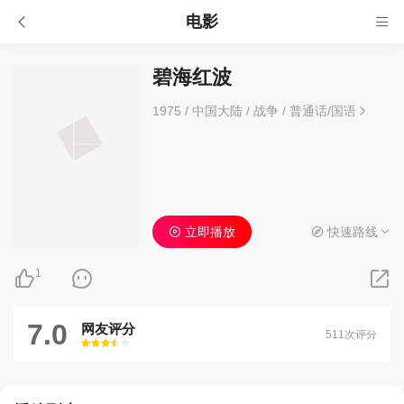
电影
碧海红波
1975
/
中国大陆
/
战争
/
普通话/国语
立即播放
快速路线
1
7.0
网友评分
511次评分
很差
较差
还行
推荐
力荐