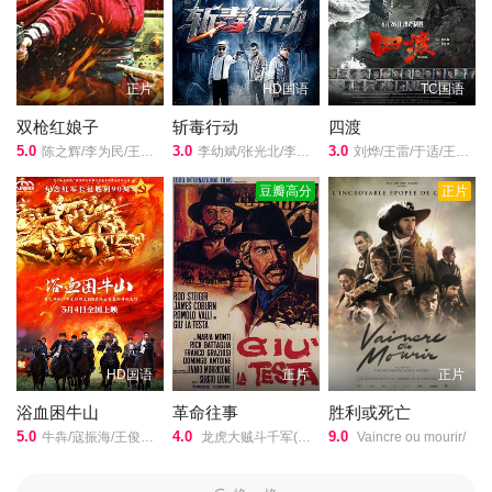
影片讲述的是发生在井陉大地上的抗 战故事，在百团大战中，吕秀
兰等游击队 员为掩护八路军主力部队转移，将日军吸 引到了挂云
山，双方展开激战，最后只剩 吕秀兰等六名游击队员在弹尽粮绝的
正片
HD国语
TC国语
情况 下，宁死不屈，英勇跳崖的悲壮故事。
双枪红娘子
斩毒行动
四渡
5.0
3.0
3.0
陈之辉/李为民/王岗岗/谢宁/王程/王品一/文祈/刘姝彤/魏兆雄/邱晨阳/
李幼斌/张光北/李雨桐/
刘烨/王雷/于适/王志飞/王耀庆/
豆瓣高分
正片
HD国语
正片
正片
浴血困牛山
革命往事
胜利或死亡
5.0
4.0
9.0
牛犇/寇振海/王俊东/卢海华/肖聪/陆怡璇/刘芳毓/赵中华/李丞峰/陈楷/任志宏/侯佳伟/袁宇龙/杨涌/泰煜恩/黄振宸/牛青峰/张未柯/佟小虎/马湘宜/
龙虎大贼斗千军(港)/乌龙英雄/大狂沙/革命怪客/Once Upon a Time... the Revolution/Duck/ You Sucker/A Fistful of Dynamite/
Vaincre ou mourir/