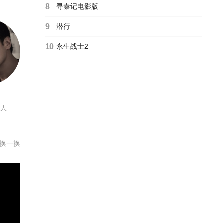
大师
8
寻秦记电影版
9
潜行
10
永生战士2
商人
换一换