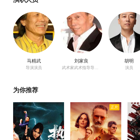
剑中珍品。座下有大弟子楚昭南（甄子丹饰），二弟子杨云聪（黎
认为武元英和韩志邦也是可塑之材，加上傅青主本人，把毕生修为
马精武
刘家良
胡明
导演演员
武术家武术指导导演演员
演员
为你推荐
正片