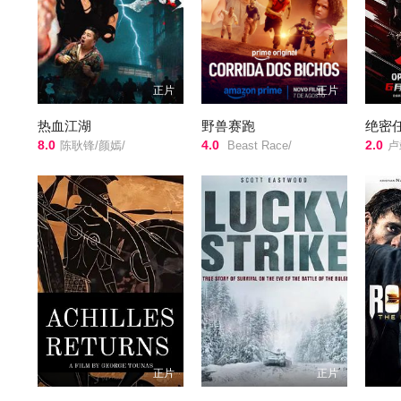
正片
正片
热血江湖
野兽赛跑
绝密任
8.0
4.0
2.0
陈耿锋/颜嫣/
Beast Race/
卢靖姗/明子煜/刘屹宸/喻
正片
正片