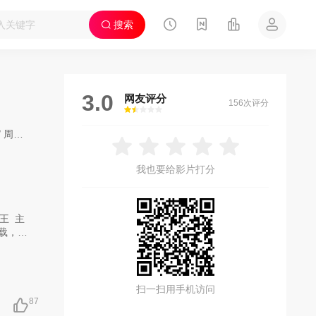
搜索
3.0
网友评分
156次评分
很差
较差
还行
推荐
力荐
/
周群达
/
马精武
/
胡明
我也要给影片打分
王
主
载，希
，而武
上下整
之危，
扫一扫用手机访问
高人晦
87
，二弟