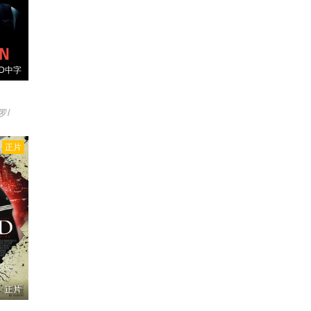
D中字
罗/
正片
正片