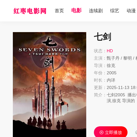
电影
首页
连续剧
综艺
动漫
七剑
状态：
HD
主演：
甄子丹
/
黎明
/
导演：
徐克
年份：
2005
时长：
内详
更新：
2025-11-13 18
简介：
七剑
2005
播出
演,
徐克
导演的
望您能喜欢！
满清军队在风火
庄更是围剿的重
备应敌，但却
带了两位武庄青
立即播放
明大师住在万里