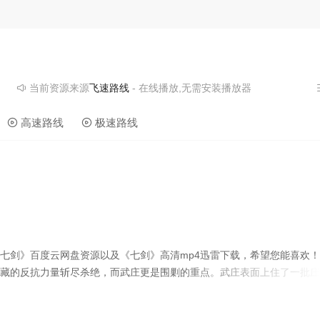
饰），三弟子辛龙子（戴立吾饰）以及四弟子穆郎（周群达饰），晦明大
也是可塑之材，加上傅青主本人，把毕生修为炼成的七把宝剑分赠七人，
”的武林传奇。
当前资源来源
飞速路线
- 在线播放,无需安装播放器
高速路线
极速路线
《七剑》百度云网盘资源以及《七剑》高清mp4迅雷下载，希望您能喜欢！
藏的反抗力量斩尽杀绝，而武庄更是围剿的重点。武庄表面上住了一批庄
力量有限。 危险逼进，路见不平的侠医傅青主（刘家良饰）为了解武庄
天山求助。擅于铸剑的世外高人晦明大师住在万里冰封的天山上，他珍藏