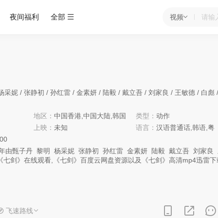
夜间福利
全部
视频
杨采妮
/
张静初
/
孙红雷
/
金素妍
/
陆毅
/
戴立吾
/
刘家良
/
王敏德
/
白彪
地区：
中国香港,中国大陆,韩国
类型：
动作
上映：
未知
语言：
汉语普通话,韩语,粤
:00
年由
甄子丹
黎明
杨采妮
张静初
孙红雷
金素妍
陆毅
戴立吾
刘家良
《七剑》在线观看,《七剑》百度云网盘资源以及《七剑》高清mp4迅雷下
连城（孙红雷饰）的率领下逼近武庄，欲将关内隐藏的反抗力量斩尽杀绝
点。武庄表面上住了一批庄稼人，实则是反清组织天地会分舵人马，全庄
力量有限。 危险逼进，路见不平的侠医傅青主（刘家良饰）为了解武庄
年武元英（杨采妮饰）和韩志邦（陆毅饰）上天山求助。擅于铸剑的世外
飞速路线
冰封的天山上，他珍藏七把剑中珍品。座下有大弟子楚昭南（甄子丹饰）