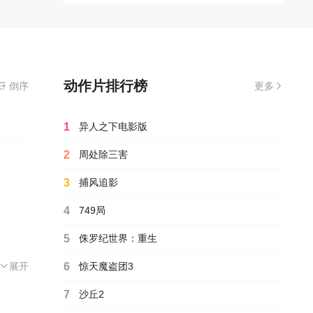
师认为
是
动作片排行榜
倒序
更多
1
异人之下电影版
2
周处除三害
3
捕风追影
4
749局
5
侏罗纪世界：重生
稼
甄子丹
杨采妮
张静初
孙红雷
金素妍
戴立吾
刘家良
2005
黎明
陆毅
徐克
展开
王
6
惊天魔盗团3
之
7
沙丘2
七把