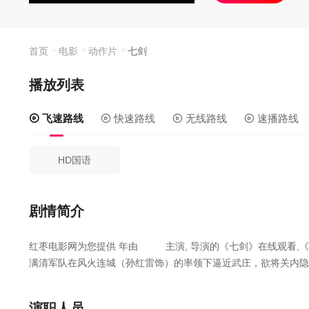
子杨云聪（黎明
武元英和韩志邦
为“七剑下天山
首页
电影
动作片
七剑
播放列表
飞速路线
快速路线
无线路线
速播路线
HD国语
剧情简介
红枣电影网为您提供
年由
主演,
导演的《七剑》在线观看,
满清军队在风火连城（孙红雷饰）的率领下逼近武庄，欲将关内隐
人，实则是反清组织天地会分舵人马，全庄上下整备应敌，但却
危，带了两位武庄青年武元英（杨采妮饰）和韩志邦（陆毅饰）上
演职人员