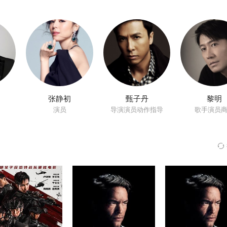
明饰），三弟子辛龙子（戴立吾饰）以及四弟子穆郎（周群达饰），晦明
炼成的七把宝剑分赠七人，是为“七剑下天山”的武林传奇。
张静初
甄子丹
黎明
演员
导演演员动作指导
歌手演员