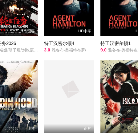
HD国语
HD中字
H
务2026
特工汉密尔顿4
特工汉密尔顿1
3.0
9.0
亢/蒋璐霞/周惠林/陶慧敏/张溯哲/高曙光/曹操/屈菁菁/余文乐/于晓光/于文文/朱庭辰/褚旭/王若麟/常丹丹/叶彤/亮月儿/尚馨/朱烁燃/潘羞月/王飞斐/金丽慧子/凡尼达·宾蒂·伊姆兰/杰布/Keno/
雅各布·奥福特布罗/
雅各布·奥福特布
正片
正片