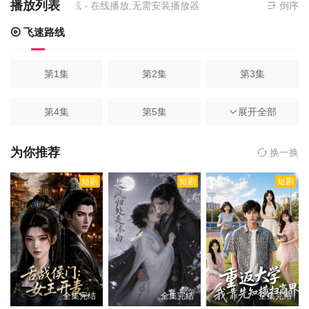
播放列表
资源来源
飞速路线
- 在线播放,无需安装播放器
倒序
飞速路线
第1集
第2集
第3集
第4集
第5集
展开全部
第6集
第7集
第8集
第9集
为你推荐
换一换
短剧
短剧
短剧
第10集
第11集
第12集
第13集
第14集
第15集
第16集
第17集
第18集
全集完结
全集完结
全集完结
第19集
第20集
第21集