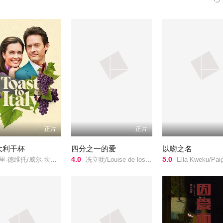
正片
正片
大利干杯
四分之一的爱
以吻之名
4.0
5.0
·德维托/威尔·坎普/莉莉·奈特/
冼立呒/Louise de los Reyes/Gab Lagman/
Ella Kweku/Paige Emerson/George Kopsidas/Ioannis Papazisis/George Kavgalakis/Devin Mills/迈克