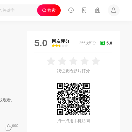
搜索
5.0
网友评分
5.0
255次评分
豆
很差
较差
还行
推荐
力荐
我也要给影片打分
线观看,
遗孤苍
着假公
扫一扫用手机访问
救古
990