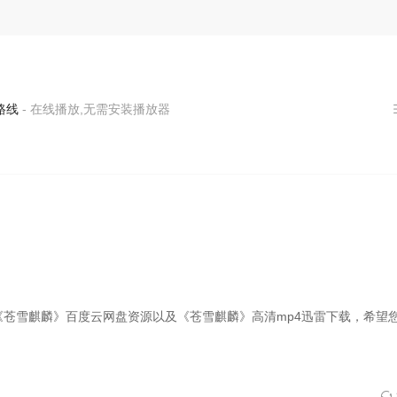
- 在线播放,无需安装播放器
《苍雪麒麟》百度云网盘资源以及《苍雪麒麟》高清mp4迅雷下载，希望
难产离世。百年后，其遗孤苍雪貌丑家贫，在忠义堂备受排挤，暗恋陌千
，古城再起危机，苍雪在蜕变中揭开身世，携手伙伴对抗幕后黑手，拯救