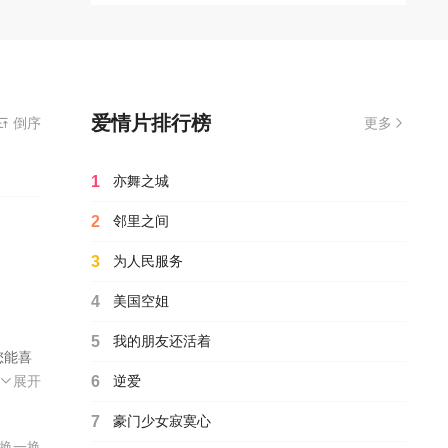
爱情片排行榜
倒序
更多
1
亦舞之城
2
邻里之间
3
为人民服务
4
美国空姐
5
我的朋友还活着
您能喜
黄日莹
郭宏庆
王羿乔
2026
铭亮
琪格
展开
6
逆爱
禾，
7
豪门少女寂寞心
古
换一换