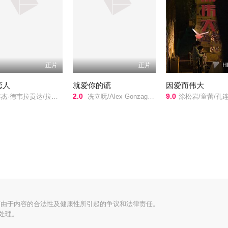
正片
正片
H
恋人
就爱你的谎
因爱而伟大
2.0
9.0
贡达/拉茜·科纳/艾西瓦娅·拉杰什/Catherine Tresa/伊扎贝尔·蕾特/
冼立呒/Alex Gonzaga/Kylie Verzosa/
涂松岩/童蕾/孔连顺/黄佳军/韩远琪/郭涛/赵亮/淳于珊珊/
何由于内容的合法性及健康性所引起的争议和法律责任。
处理。