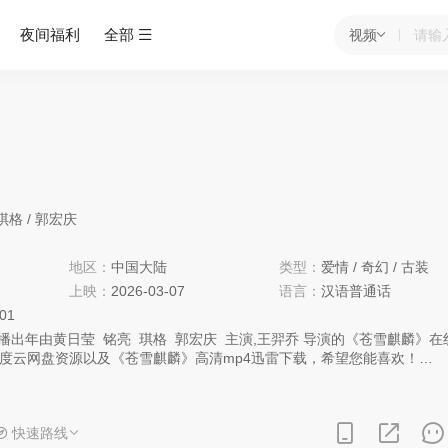
夜间福利
全部
视频
琪格
/
郭宏庆
地区：
中国大陆
类型：
爱情
/
奇幻
/
古装
上映：
2026-03-07
语言：
汉语普通话
:01
播出年由
黄日莹
铭亮
琪格
郭宏庆
主演,
王羿乔
导演的《苍雪麒麟》在
度云网盘资源以及《苍雪麒麟》高清mp4迅雷下载，希望您能喜欢！
遭黑水军团操控的麒麟居戮，女王妙清封印麒麟后难产离世。百年后，其
忠义堂备受排挤，暗恋陌千禾，机缘下救了龙族皇子诺，获三个愿望。随
封，古城再起危机，苍雪在蜕变中揭开身世，携手伙伴对抗幕后黑手，拯
快速路线