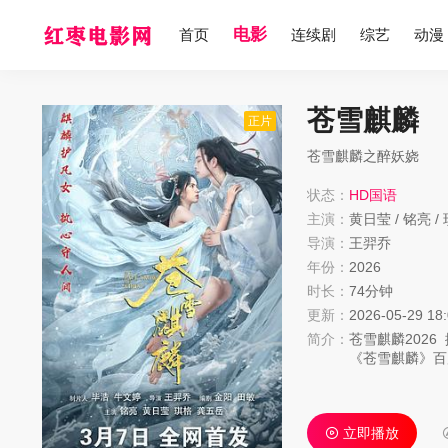
电影
首页
连续剧
综艺
动漫
苍雪麒麟
正片
苍雪麒麟之醉妖娆
状态：
HD国语
主演：
黄日莹
/
铭亮
/
导演：
王羿乔
年份：
2026
时长：
74分钟
更新：
2026-05-29 18
简介：
苍雪麒麟
2026
《苍雪麒麟》百
百年前万灵古城
雪貌丑家贫，在
主阴谋、麒麟解
立即播放
城。