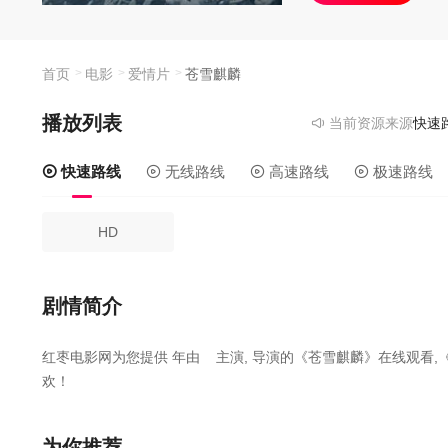
首页
电影
爱情片
苍雪麒麟
播放列表
当前资源来源
快速路线
快速路线
无线路线
高速路线
极速路线
HD
剧情简介
红枣电影网为您提供
年由
主演,
导演的《苍雪麒麟》在线观看,
欢！
百年前万灵古城遭黑水军团操控的麒麟居戮，女王妙清封印麒麟后
机缘下救了龙族皇子诺，获三个愿望。随着假公主阴谋、麒麟解封
为你推荐