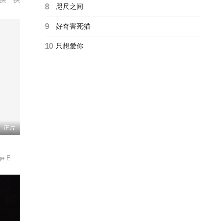
8
咫尺之间
9
好奇害死猫
10
只想爱你
正片
尔·安吉斯/Anna Tzanakaki/