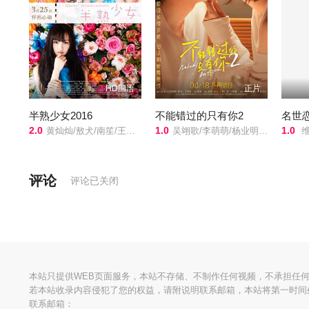
HD国语
正片
半熟少女2016
不能错过的只有你2
名世
2.0
1.0
1.0
黄灿灿/敖犬/南笙/王子豪/王子杰/黄诗棋/江倩龄/可晴/弯弯/
吴翊歌/李萌萌/杨业明/刘流/陶红/赵熙玥/黄品沅/赵晋/田东霖/赵汉军/王彩平/
维杰·德韦拉
评论
评论已关闭
本站只提供WEB页面服务，本站不存储、不制作任何视频，不承担任
若本站收录内容侵犯了您的权益，请附说明联系邮箱，本站将第一时间
联系邮箱：