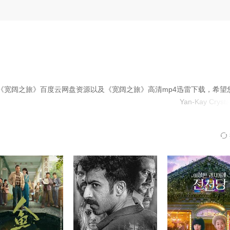
行——也许这样也没什么不好。”
《宽阔之旅》百度云网盘资源以及《宽阔之旅》高清mp4迅雷下载，希望
Yan-Kay Crysta
斯蒂夫·
迈克尔
索菲
罗
野冲动的母亲珍妮（霍莉饰）一起进行一次‘单身派对’公路旅行，以劝说
现了彼此牢不可破的纽带，直面旧伤和旧情，同时也明白了人生有时并不