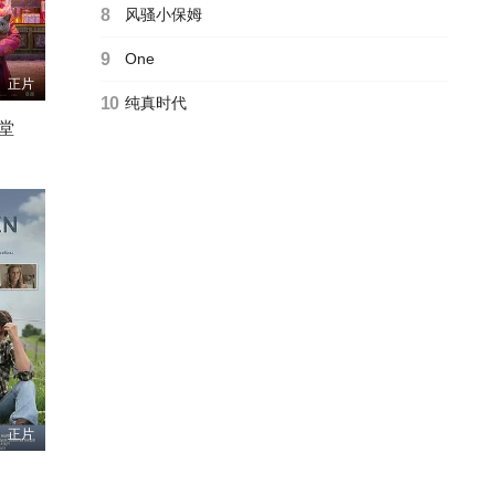
8
风骚小保姆
9
One
正片
10
纯真时代
堂
正片