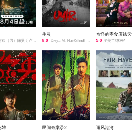
更新至10集
正片
生灵
奇怪的零食店钱天
8.0
5.0
何欢（男）陈昊明卢鑫仁青娜姆/
Divya M. Nair/Shruthy Menon/苏迪普/赛亚米·凯尔/罗尚·马修/维诺德·萨加尔/
罗美兰/李来/
正片
正片
英雄
民间奇案录2
避风港湾