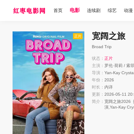
电影
首页
连续剧
综艺
动漫
宽阔之旅
正片
Broad Trip
状态：
正片
主演：
罗伦·荷莉
/
索菲
导演：
Yan-Kay Crysta
年份：
2026
时长：
内详
更新：
2026-05-11 20
简介：
宽阔之旅
2026
演,
Yan-Kay Cry
阔之旅》高清m
根据官方剧情简
饰）一起进行一
饰）。在旅途中