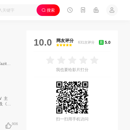
搜索
10.0
网友评分
5.0
631次评分
豆
很差
较差
还行
推荐
力荐
Garcia
我也要给影片打分
W
主
及《宽
霍莉
扫一扫用手机访问
格
906
人生有