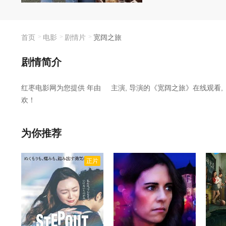
时并不按计划进
首页
电影
剧情片
宽阔之旅
剧情简介
红枣电影网为您提供
年由
主演,
导演的《宽阔之旅》在线观看,
欢！
根据官方剧情简介，“一本正经的女儿爱丽丝（布什饰）计划和她狂
要嫁给一个刚认识的男人（古滕贝格饰）。在旅途中，她们重新发
为你推荐
划进行——也许这样也没什么不好。”
正片