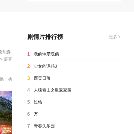
剧情片排行榜
更多
您能喜
1
我的性爱玩偶
l Lowe
古根伯格
·迪克森
亚·布什
伦·荷莉
Jon W
2026
展开
2
少女的诱惑3
母亲不
按计
3
西贡日落
换一换
4
人猿泰山之重返家园
5
过错
6
万
7
青春失乐园