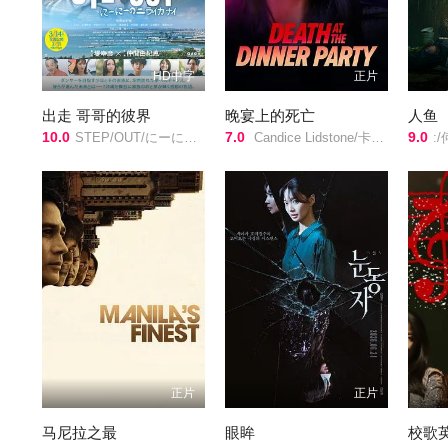
HD中字
正片
出走 哥哥的彼界
晚宴上的死亡
人鱼
10.0
7.0
9.0
STEP/OUT/にーにーのニライカナイ/
Candice Lidstone/卡梅伦·布罗德/马克·戴/Eden Broda/Bryce Wynter/玛蒂娜·奥尔蒂斯·路易斯/阿娜娜·里德瓦尔德/阮朴生/Jon Welch/
:/
正片
正片
马尼拉之最
眼眸
校歌