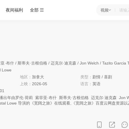
夜间福利
全部
视频
亚·布什
/
斯蒂夫·古根伯格
/
迈克尔·迪克森
/
Jon Welch
/
Tazito Garcia Tazito 
l Lowe
地区：
加拿大
类型：
剧情
/
喜剧
上映：
2026-05
语言：
英语
:01
播出年由
罗伦·荷莉
索菲亚·布什
斯蒂夫·古根伯格
迈克尔·迪克森
Jon 
stal Lowe
导演的《宽阔之旅》在线观看,《宽阔之旅》百度云网盘资源以
p4迅雷下载，希望您能喜欢！
介，“一本正经的女儿爱丽丝（布什饰）计划和她狂野冲动的母亲珍妮（
次‘单身派对’公路旅行，以劝说母亲不要嫁给一个刚认识的男人（古滕贝
，她们重新发现了彼此牢不可破的纽带，直面旧伤和旧情，同时也明白了