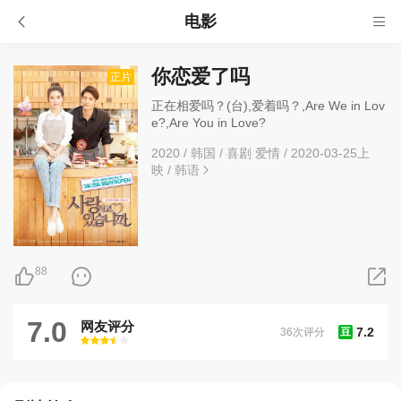
电影
你恋爱了吗
正片
正在相爱吗？(台),爱着吗？,Are We in Lov
e?,Are You in Love?
2020
/
韩国
/
喜剧 爱情
/
2020-03-25上
映
/
韩语
88
7.0
网友评分
7.2
36次评分
豆
很差
较差
还行
推荐
力荐