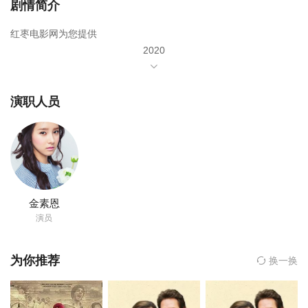
剧情简介
红枣电影网为您提供
2020
年由
金素恩
演职人员
成勋
主演,
金正权
导演的《你恋爱了吗》在线观看,《你恋爱了吗》百度云网盘资源以
及《你恋爱了吗》高清mp4迅雷下载，希望您能喜欢！
“即使时代变了，人类对爱情的心意也不会改变”是一部纯情漫画般的
金素恩
浪漫爱情影片，成勋将担任片中的同名主人公“成勋”，是经营咖啡店
演员
的魅力咖啡师，在美国长大的他在喜欢的女生面前连打招呼都说不
出口，是认为工作时就工作，恋爱时就恋爱的纯粹的韩国男人，但
为你推荐
换一换
是，后半段将诠释陷入爱河的男人的悸动的心和热情。