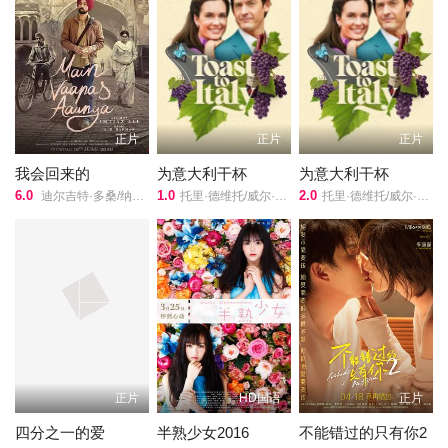
正片
正片
正片
我会回来的
为意大利干杯
为意大利干杯
6.0
1.0
2.0
迪尔吉特·多桑/纳萨鲁丁·沙/维当·雷纳/沙尔瓦里·瓦格/Manish Chaudhari/沙尤尼·古普塔/芭比塔·卡普/拉贾特·卡普尔/Vinod Nagpal/莉娜·夏尔马/Yo Yo Honey Singh/安妮娜·苏哈尼/桑贾伊·萨里/
托里·德维托/威尔·坎普/莉莉·奈特/
托里·德维托/威尔·坎普/莉莉·奈特/
正片
HD国语
正片
四分之一的爱
半熟少女2016
不能错过的只有你2