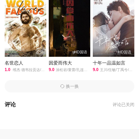
正片
HD国语
HD国语
名世恋人
因爱而伟大
十年一品温如言
1.0
9.0
9.0
维杰·德韦拉贡达/拉茜·科纳/艾西瓦娅·拉杰什/Catherine Tresa/伊扎贝尔·蕾特/
涂松岩/童蕾/孔连顺/黄佳军/韩远琪/郭涛/赵亮/淳于珊珊/晋松/刘亚津/
王川/任敏/丁禹兮/辛云来/李泽锋/丁楠/许童心/漆昱辰/
换一换
评论
评论已关闭