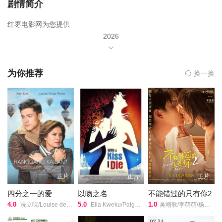
剧情简介
红枣电影网为您提供
2026
年由
Mina Demirtas
为你推荐
换一换
德雅·萍娜·阿克
奥努尔·塞伊特·亚兰
塞
主演,
Erdem Tepegoz
导演的《夏日别墅》在线观看,《夏日别墅》百度云网盘资源以及
正片
正片
正片
《夏日别墅》高清mp4迅雷下载，希望您能喜欢！
暂无简介
四分之一的爱
以吻之名
不能错过的只有你2
4.0
5.0
1.0
冼立呒/Louise de los Reyes/Gab Lagman/
Ella Kweku/Paige Emerson/George Kopsidas/Ioannis Papazisis/George Kavgalakis/Devin Mills/迈克尔·安吉斯/Anna Tzanakaki/
吴翊歌/李萌萌/杨业明/刘流/陶红/赵熙玥/黄品沅/赵晋/田东霖/赵汉军/王彩平/