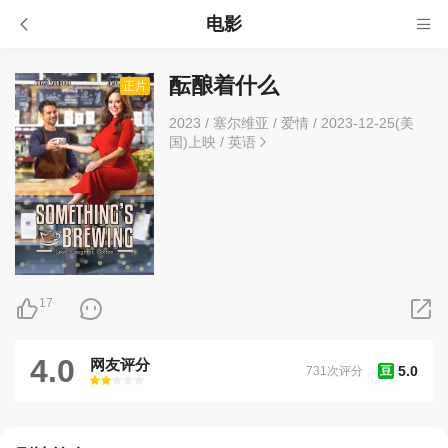
电影
酝酿着什么
正片
2023
/
塞尔维亚
/
爱情
/
2023-12-25(美
国)上映
/
英语
17
4.0
网友评分
5.0
731次评分
豆
很差
较差
还行
推荐
力荐