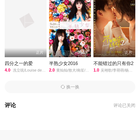
正片
HD国语
正片
四分之一的爱
半熟少女2016
不能错过的只有你2
4.0
2.0
1.0
冼立呒/Louise de los Reyes/Gab Lagman/
黄灿灿/敖犬/南笙/王子豪/王子杰/黄诗棋/江倩龄/可晴/弯弯/
吴翊歌/李萌萌/杨业明/刘流/陶红/赵熙玥/黄品沅/赵晋/田东霖/赵汉军/王彩平/
换一换
评论
评论已关闭