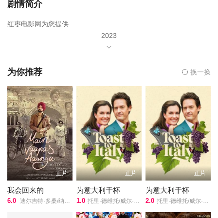
剧情简介
红枣电影网为您提供
2023
年由
克莉丝蒂·默多克
为你推荐
换一换
杰森·库克
塔米·安妮·福图因
主演,
纳迪姆·苏马
导演的《酝酿着什么》在线观看,《酝酿着什么》百度云网盘资源以
及《酝酿着什么》高清mp4迅雷下载，希望您能喜欢！
当简的生活失去控制时，她在当地的一家咖啡店里找到了希望和新
正片
正片
正片
的爱情。
我会回来的
为意大利干杯
为意大利干杯
6.0
1.0
2.0
迪尔吉特·多桑/纳萨鲁丁·沙/维当·雷纳/沙尔瓦里·瓦格/Manish Chaudhari/沙尤尼·古普塔/芭比塔·卡普/拉贾特·卡普尔/Vinod Nagpal/莉娜·夏尔马/Yo Yo Honey Singh/安妮娜·苏哈尼/桑贾伊·萨里/
托里·德维托/威尔·坎普/莉莉·奈特/
托里·德维托/威尔·坎普/莉莉·奈特/