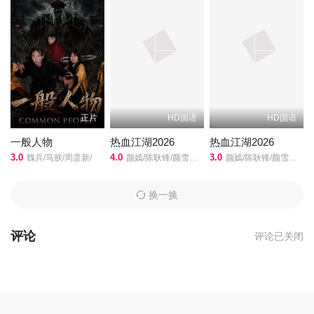
正片
HD国语
HD国语
一般人物
热血江湖2026
热血江湖2026
3.0
4.0
3.0
魏兵/马朕/周彦新/
颜嫣/陈耿锋/颜雪凡/朱瑞祥/钟夫翔/
颜嫣/陈耿锋/颜雪凡/朱瑞祥/钟夫翔/
换一换
评论
评论已关闭