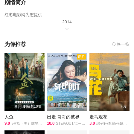
剧情简介
红枣电影网为您提供
2014
年由
Karthi
为你推荐
换一换
Catherine Tresa
正片
Kalaiyarasan
主演,
Pa. Ranjith
导演的《马德拉斯》在线观看,《马德拉斯》百度云网盘资源以及
《马德拉斯》高清mp4迅雷下载，希望您能喜欢！
卡里是钦奈一个普普通通的当地人，他是他妈妈的宠儿，同时也是
更新至10集
HD中字
正片
他的帮派中受教育程度最高的人。他有无忧无虑的生活，有朋友安
布和喜欢的女孩。但是，一堵充满谣言并为两个帮派争夺的墙，使
人鱼
出走 哥哥的彼界
走马观花
他的生活出现了转变。卡里的好友被杀，而这一切的背后，都与那
9.0
10.0
3.0
:/何欢（男）陈昊明卢鑫仁青娜姆/
STEP/OUT/にーにーのニライカナイ/
琚子轩/李聪/张越宁/高深/
堵墙脱离不了关系，而这墙的背后隐藏着一个阴谋。