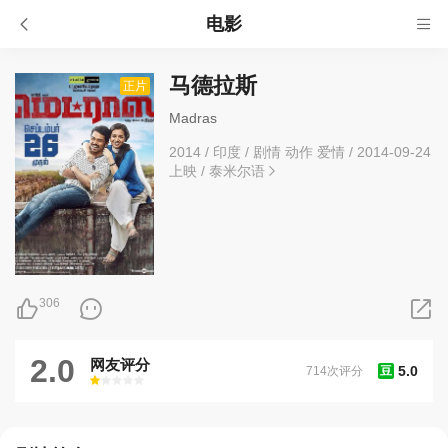
电影
马德拉斯
正片
Madras
2014
/
印度
/
剧情 动作 爱情
/
2014-09-24
上映
/
泰米尔语
306
2.0
网友评分
5.0
714次评分
豆
很差
较差
还行
推荐
力荐