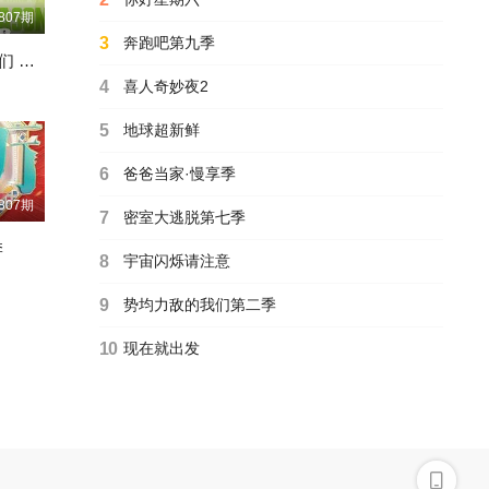
白宇/迪丽热巴/金靖/刘宇宁/张凌赫/周柯宇/
名场面特辑第3期
807期
3
奔跑吧第九季
脱口秀和Ta的朋友们 第三季
我是超人
4
喜人奇妙夜2
我是超人/
更新至2017-05-27期
5
地球超新鲜
欢喜冤家
6
爸爸当家·慢享季
欢喜冤家/
正片
807期
7
密室大逃脱第七季
季
爱情岛 美国版 第六季
8
宇宙闪烁请注意
Iain Stirling/萨拉·海蓝德/
第1集
9
势均力敌的我们第二季
明星大侦探第三季
10
现在就出发
明星大侦探第三季/
第13期
哈哈农夫养成记
哈哈农夫养成记/
2019-05-28期