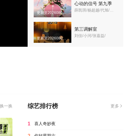
心动的信号 第九季
薛凯琪/杨超越/代旭/杜海涛/张纯烨/
更新至20260807期
第三调解室
刘佳/小河/张嘉益/
更新至20260807期
真人秀
哈哈哈哈哈 第六季
五哈/第六季/
更新至20260706期
王牌对王牌精编版
王牌对王牌精编版/
更新至20220318
综艺排行榜
X-MAN
换一换
更多
刘在锡/姜虎东/金济东/河东勋/金钟国/朴明秀/李昇基/李善雄/金希澈/蔡妍/裴瑟琪/尹恩惠/朴京林/孔炯轸/李赫才/
第070408期完结
1
喜人奇妙夜
开始推理吧 第三季
2
你好星期六