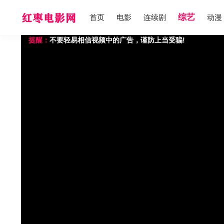
综艺
首页
电影
连续剧
动漫
如果无法播放请重新刷新页面，或者切换线路。
视频载入速度跟网速有关，请耐心等待几秒钟。
提醒：
不要轻易相信视频中的广告，谨防上当受骗!