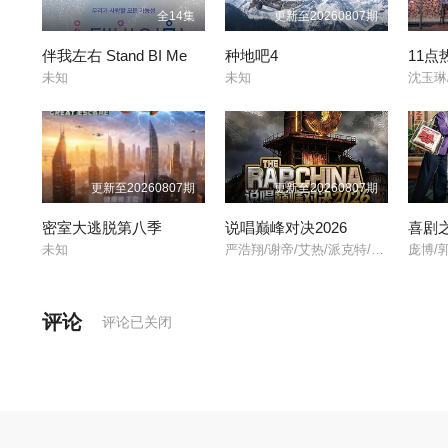
全14集
更新至20260807期
伴我左右 Stand BI Me
种地吧4
11点
未知
未知
沈玉琳
更新至20260807期
更新至20260807期
密室大逃脱第八季
说唱巅峰对决2026
喜剧
未知
严浩翔/谢帝/艾热/派克特/功夫胖/盛宇/杨长青/刘嘉裕/米尔艾力/李斯丹妮/布瑞吉/翁杰/黄旭/杨博睿/吴嘉轩/白景屹/贰万/孙旸/李大奔/徐赢/郭颖/
庞博/
评论
评论已关闭