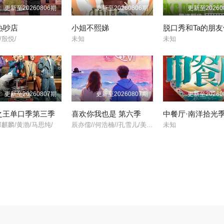
更新至20260806期
更新至20260806期
更新至20260
热吵店
小姐不熙娣
/殷悦/
未知
未知
更新至20260807期
更新至20260807期
更新至20260
之王单口季第三季
喜欢你我也是 第六季
中餐厅·南洋拾光
郭麒麟/黄渤/马思纯/
辰亦儒//何浩楠//孔雪儿/美娜/王一珩/张馨予/
未知