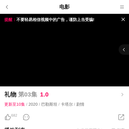
电影
提醒：
不要轻易相信视频中的广告，谨防上当受骗!
如果无法播放请重新刷新页面，或者切换线路。
视频载入速度跟网速有关，请耐心等待几秒钟。
礼物
第03集
1.0
更新至10集
/
2020
/
巴勒斯坦
/
卡塔尔
/
剧情
682