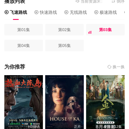
播放列表
当前资源来源
飞速路线
倒序
- 
飞速路线
快速路线
无线路线
极速路线
第01集
第02集
第03集
第04集
第05集
为你推荐
换一换
HD国语
正片
更新至12集