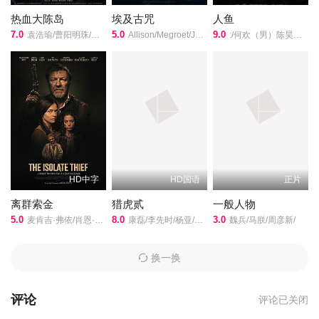
热血大陈岛
埃及古咒
人鱼
7.0
5.0
9.0
袁浩瑜/曹阳明珠/范事成/
Allison/Megroet/Jeffrey/Shawn/Miller/
:/何欢（男）陈昊明卢鑫仁青娜姆/
HD中字
HD国语
正片
离群索金
猎虎贰
一般人物
5.0
8.0
3.0
麦肯吉·弗依/肖恩·宾/奥德娅·拉什/
康磊/李先时/杨亚/崔金迪/
魏兵/马朕/周彦新/
换一换
评论
评论已关闭